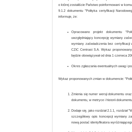
o której zostaliście Państwo poinformowani w komun
9.1.2 dokumentu "Polityka certyfikacji Narodowe
informuje, że:
Opracowano projekt dokumentu "Polit
uwzględniający koncepcję wymiany zaświa
wymiany zaświadczenia bez certyfikacji
CZiC Centrast S.A. Wykaz proponowanych
będzie obowiązywał od dnia 1 czerwca 200
Okres zgłaszania ewentualnych uwag i popr
Wykaz proponowanych zmian w dokumencie: "Polityk
Zmienia się numer wersji dokumentu oraz
dokumentu, w metryce i historii dokumentu
Dodaje się, jako rozdział 2.1.1, rozdział 
szczegółowy opis koncepcji wymiany zaś
nową postać identyfikatora wyróżniającego 