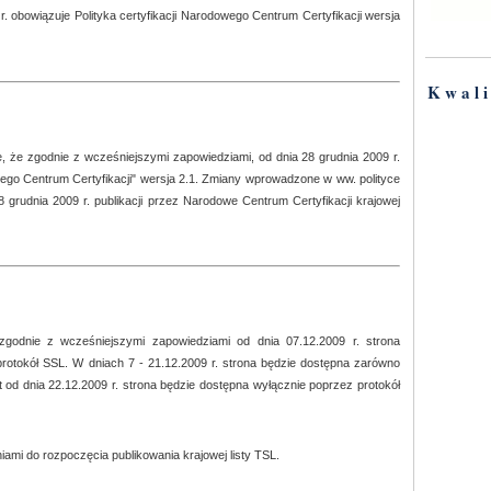
 obowiązuje Polityka certyfikacji Narodowego Centrum Certyfikacji wersja
Kwali
e, że zgodnie z wcześniejszymi zapowiedziami, od dnia 28 grudnia 2009 r.
wego Centrum Certyfikacji" wersja 2.1. Zmiany wprowadzone w ww. polityce
 grudnia 2009 r. publikacji przez Narodowe Centrum Certyfikacji krajowej
zgodnie z wcześniejszymi zapowiedziami od dnia 07.12.2009 r. strona
rotokół SSL. W dniach 7 - 21.12.2009 r. strona będzie dostępna zarówno
ast od dnia 22.12.2009 r. strona będzie dostępna wyłącznie poprzez protokół
i do rozpoczęcia publikowania krajowej listy TSL.