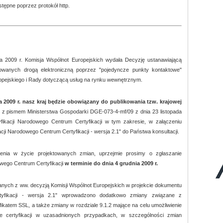
stępne poprzez protokół http.
ka 2009 r. Komisja Wspólnot Europejskich wydała Decyzję ustanawiającą
izowanych drogą elektroniczną poprzez "pojedyncze punkty kontaktowe"
pejskiego i Rady dotyczącą usług na rynku wewnętrznym.
a 2009 r. nasz kraj będzie obowiązany do publikowania tzw. krajowej
z pismem Ministerstwa Gospodarki DGE-073-4-mf/09 z dnia 23 listopada
tyfikacji Narodowego Centrum Certyfikacji w tym zakresie, w załączeniu
cji Narodowego Centrum Certyfikacji - wersja 2.1" do Państwa konsultacji.
enia w życie projektowanych zmian, uprzejmie prosimy o zgłaszanie
ego Centrum Certyfikacji
w terminie do dnia 4 grudnia 2009 r.
anych z ww. decyzją Komisji Wspólnot Europejskich w projekcie dokumentu
ertyfikacji - wersja 2.1" wprowadzono dodatkowo zmiany związane z
ikatem SSL, a także zmiany w rozdziale 9.1.2 mające na celu umożliwienie
ce certyfikacji w uzasadnionych przypadkach, w szczególności zmian