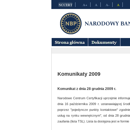
NCCERT
A+
A
A-
A
Strona
Dokumenty
Rejestr
główna
Komunikaty 2009
Komunikat z dnia 28 grudnia 2009 r.
Narodowe Centrum Certyfikacji uprzejmie informuje
dnia 16 października 2009 r. ustanawiającej środ
poprzez "pojedyncze punkty kontaktowe" zgodni
usług na rynku wewnętrznym", od dnia 28 grudnia 
zaufania (lista TSL). Lista ta dostępna jest w formi