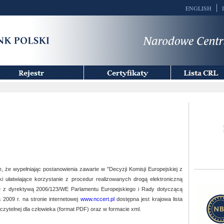
ENGLISH
Zaświadczenia
Lista
CRL
, że wypełniając postanowienia zawarte w "Decyzji Komisji Europejskiej z
ki ułatwiające korzystanie z procedur realizowanych drogą elektroniczną
e z dyrektywą 2006/123/WE Parlamentu Europejskiego i Rady dotyczącą
2009 r. na stronie internetowej
www.nccert.pl
dostępna jest krajowa lista
e czytelnej dla człowieka (format PDF) oraz w formacie xml.