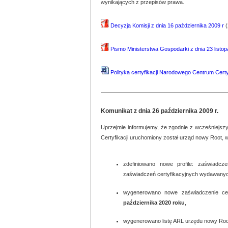
wynikających z przepisów prawa.
Decyzja Komisji z dnia 16 października 2009 r
(
Pismo Ministerstwa Gospodarki z dnia 23 listop
Polityka certyfikacji Narodowego Centrum Certyf
Komunikat z dnia 26 października 2009 r.
Uprzejmie informujemy, że zgodnie z wcześniejsz
Certyfikacji uruchomiony został urząd nowy Root, 
zdefiniowano nowe profile: zaświadcz
zaświadczeń certyfikacyjnych wydawanyc
wygenerowano nowe zaświadczenie cer
października 2020 roku
,
wygenerowano listę ARL urzędu nowy Root 