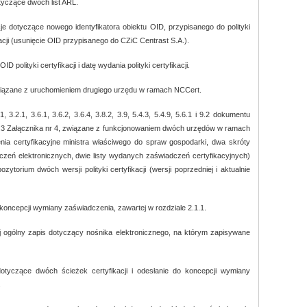
otyczące dwóch list ARL.
cje dotyczące nowego identyfikatora obiektu OID, przypisanego do polityki
cji (usunięcie OID przypisanego do CZiC Centrast S.A.).
D polityki certyfikacji i datę wydania polityki certyfikacji.
 związane z uruchomieniem drugiego urzędu w ramach NCCert.
, 3.2.1, 3.6.1, 3.6.2, 3.6.4, 3.8.2, 3.9, 5.4.3, 5.4.9, 5.6.1 i 9.2 dokumentu
.2.3 Załącznika nr 4, związane z funkcjonowaniem dwóch urzędów w ramach
nia certyfikacyjne ministra właściwego do spraw gospodarki, dwa skróty
czeń elektronicznych, dwie listy wydanych zaświadczeń certyfikacyjnych)
orium dwóch wersji polityki certyfikacji (wersji poprzedniej i aktualnie
 koncepcji wymiany zaświadczenia, zawartej w rozdziale 2.1.1.
j ogólny zapis dotyczący nośnika elektronicznego, na którym zapisywane
dotyczące dwóch ścieżek certyfikacji i odesłanie do koncepcji wymiany
.