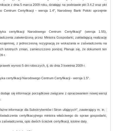
ikacie z dnia 5 marca 2009 roku, działając na podstawie pkt 3.4.2 oraz pkt
go Centrum Certyfikacji - wersja 1.4", Narodowy Bank Polski uprzejmie
yka certyfikacji Narodowego Centrum Certyfikacji" (wersja 1.55),
dczenia zatwierdzoną przez Ministra Gospodarki, zakładającą realizację
 wzajemnej, z jednoczesną rezygnacją ze wskazania w zaświadczeniu na
 istotnych zmian, zamieszczono poniżej. Planuje się, że dokument ten
9 r.
awek wynosi 5 dni roboczych, tj. do dnia 3 kwietnia 2009 r.
a certyfikacji Narodowego Centrum Certyfikacji - wersja 1.5".
 dodaje się informacje porządkowe związane z opracowaniem nowej wersji
.
"Ważne informacje dla Subskrybentów i Stron ufających", zawierający m. in. :
wiadczenia certyfikacyjnego ministra właściwego do spraw gospodarki,
zaświadczenia, opis dwóch ścieżek certyfikacji, istotne daty.