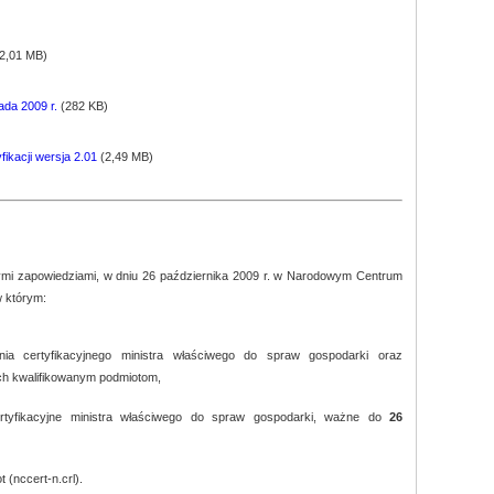
2,01 MB)
ada 2009 r.
(282 KB)
ikacji wersja 2.01
(2,49 MB)
ymi zapowiedziami, w dniu 26 października 2009 r. w Narodowym Centrum
w którym:
enia certyfikacyjnego ministra właściwego do spraw gospodarki oraz
h kwalifikowanym podmiotom,
tyfikacyjne ministra właściwego do spraw gospodarki, ważne do
26
(nccert-n.crl).