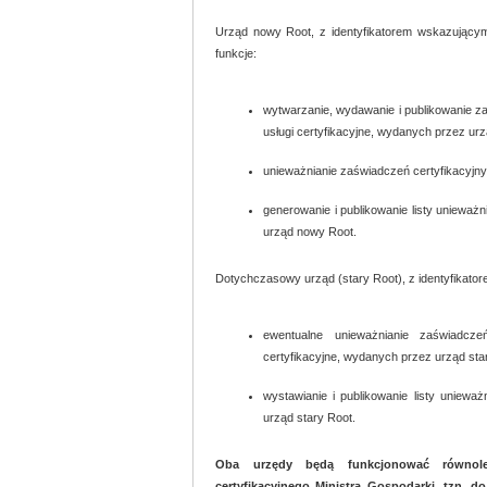
Urząd nowy Root, z identyfikatorem wskazującym 
funkcje:
wytwarzanie, wydawanie i publikowanie z
usługi certyfikacyjne, wydanych przez ur
unieważnianie zaświadczeń certyfikacyj
generowanie i publikowanie listy uniewa
urząd nowy Root.
Dotychczasowy urząd (stary Root), z identyfikator
ewentualne unieważnianie zaświadcze
certyfikacyjne, wydanych przez urząd sta
wystawianie i publikowanie listy uniewa
urząd stary Root.
Oba urzędy będą funkcjonować równole
certyfikacyjnego Ministra Gospodarki, tzn. d