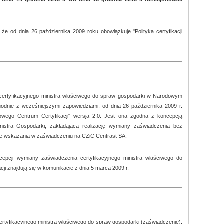
e od dnia 26 października 2009 roku obowiązkuje "Polityka certyfikacji
ertyfikacyjnego ministra właściwego do spraw gospodarki w Narodowym
zgodnie z wcześniejszymi zapowiedziami, od dnia 26 października 2009 r.
dowego Centrum Certyfikacji" wersja 2.0. Jest ona zgodna z koncepcją
istra Gospodarki, zakładającą realizację wymiany zaświadczenia bez
 ze wskazania w zaświadczeniu na CZiC Centrast SA.
cepcji wymiany zaświadczenia certyfikacyjnego ministra właściwego do
i znajdują się w komunikacie z dnia 5 marca 2009 r.
tyfikacyjnego ministra właściwego do spraw gospodarki (zaświadczenie),