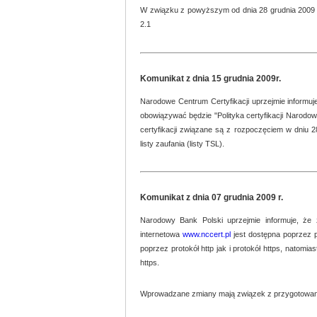
W związku z powyższym od dnia 28 grudnia 2009 r.
2.1
Komunikat z dnia 15 grudnia 2009r.
Narodowe Centrum Certyfikacji uprzejmie informuj
obowiązywać będzie "Polityka certyfikacji Narodo
certyfikacji związane są z rozpoczęciem w dniu 28
listy zaufania (listy TSL).
Komunikat z dnia 07 grudnia 2009 r.
Narodowy Bank Polski uprzejmie informuje, że 
internetowa
www.nccert.pl
jest dostępna poprzez p
poprzez protokół http jak i protokół https, natomi
https.
Wprowadzane zmiany mają związek z przygotowaniam