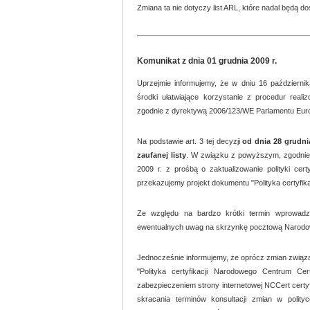
Zmiana ta nie dotyczy list ARL, które nadal będą do
Komunikat z dnia 01 grudnia 2009 r.
Uprzejmie informujemy, że w dniu 16 październi
środki ułatwiające korzystanie z procedur real
zgodnie z dyrektywą 2006/123/WE Parlamentu Euro
Na podstawie art. 3 tej decyzji
od dnia 28 grudni
zaufanej listy
. W związku z powyższym, zgodnie 
2009 r. z prośbą o zaktualizowanie polityki cer
przekazujemy projekt dokumentu "Polityka certyfika
Ze względu na bardzo krótki termin wprowadz
ewentualnych uwag na skrzynkę pocztową Narodow
Jednocześnie informujemy, że oprócz zmian związ
"Polityka certyfikacji Narodowego Centrum C
zabezpieczeniem strony internetowej NCCert certyf
skracania terminów konsultacji zmian w polity