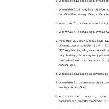
W rozdziale 2.1.3 dodaje się informacje d
W rozdziale 2.1.4 modyfikuje się informa
certyfikacji Narodowego Centrum Certyfika
W rozdziale 2.2. zmienia się numer wersji, OI
W rozdziale 2.3.1 dodaje się informacje
Modyfikuje się zapisy w rozdziałach: 3.1.1
głównego oraz w rozdziałach 1.1.4 i 4, 9
NCCert (dwie listy ARL, dwa zaświadcze
danych służących do weryfikacji poświad
oraz planowanym zamieszczaniem w repozyt
obowiązującej).
W rozdziale 3.1.3 dodaje się odwołanie do
W rozdziale 5.1.1 wprowadza się bardzie
jest żądanie certyfikacji.
W rozdziale 5.4.10 dodaje się: zapisy 
zaświadczenia, zawartej w rozdziale 2.1.1