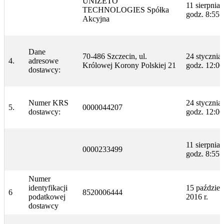
UNIZETO
11 sierpnia 
TECHNOLOGIES Spółka
godz. 8:55:
Akcyjna
Dane
70-486 Szczecin, ul.
24 stycznia
4.
adresowe
Królowej Korony Polskiej 21
godz. 12:00
dostawcy:
Numer KRS
24 stycznia
5.
0000044207
dostawcy:
godz. 12:00
11 sierpnia 
0000233499
godz. 8:55:
Numer
identyfikacji
15 paździer
6
8520006444
podatkowej
2016 r.
dostawcy