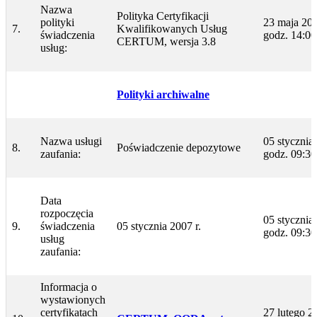
Nazwa
Polityka Certyfikacji
polityki
23 maja 201
7.
Kwalifikowanych Usług
świadczenia
godz. 14:00
CERTUM, wersja 3.8
usług:
Polityki archiwalne
Nazwa usługi
05 stycznia 
8.
Poświadczenie depozytowe
zaufania:
godz. 09:30
Data
rozpoczęcia
05 stycznia 
9.
świadczenia
05 stycznia 2007 r.
godz. 09:30
usług
zaufania:
Informacja o
wystawionych
certyfikatach
27 lutego 20