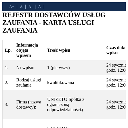
A+
A
A-
A
REJESTR DOSTAWCÓW USŁUG
ZAUFANIA - KARTA USŁUGI
ZAUFANIA
Informacja
Czas doko
Lp.
objęta
Treść wpisu
wpisu
wpisem
24 stycznia
1.
Nr wpisu:
1 (pierwszy)
godz. 12:00
Rodzaj usługi
24 stycznia
2.
kwalifikowana
zaufania:
godz. 12:00
UNIZETO Spółka z
Firma (nazwa
24 stycznia
3.
ograniczoną
dostawcy):
godz. 12:00
odpowiedzialnością