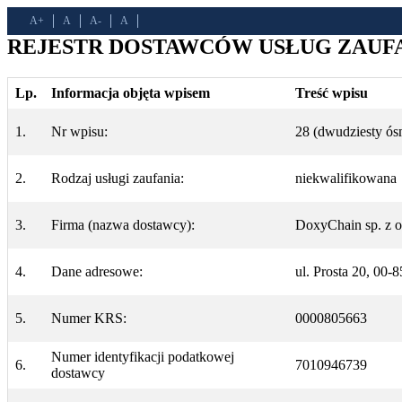
A+
A
A-
A
REJESTR DOSTAWCÓW USŁUG ZAUFAN
Lp.
Informacja objęta wpisem
Treść wpisu
1.
Nr wpisu:
28 (dwudziesty ós
2.
Rodzaj usługi zaufania:
niekwalifikowana
3.
Firma (nazwa dostawcy):
DoxyChain sp. z o
4.
Dane adresowe:
ul. Prosta 20, 00
5.
Numer KRS:
0000805663
Numer identyfikacji podatkowej
6.
7010946739
dostawcy