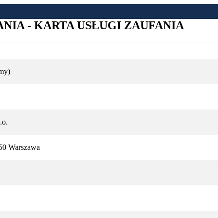
IA - KARTA USŁUGI ZAUFANIA
my)
.o.
-850 Warszawa