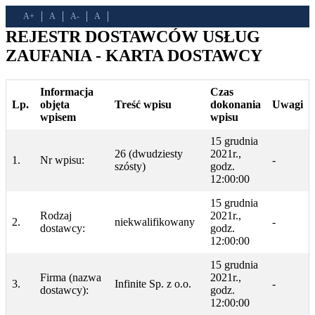
A+
A
A-
A
REJESTR DOSTAWCÓW USŁUG
ZAUFANIA - KARTA DOSTAWCY
Informacja
Czas
Lp.
objęta
Treść wpisu
dokonania
Uwagi
wpisem
wpisu
15 grudnia
26 (dwudziesty
2021r.,
1.
Nr wpisu:
-
szósty)
godz.
12:00:00
15 grudnia
Rodzaj
2021r.,
2.
niekwalifikowany
-
dostawcy:
godz.
12:00:00
15 grudnia
Firma (nazwa
2021r.,
3.
Infinite Sp. z o.o.
-
dostawcy):
godz.
12:00:00