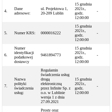
15 grudnia
Dane
ul. Projektowa 1,
2021r.,
4.
-
adresowe:
20-209 Lublin
godz.
12:00:00
15 grudnia
2021r.,
5.
Numer KRS:
0000016222
-
godz.
12:00:00
Numer
15 grudnia
identyfikacji
2021r.,
6.
9461894773
-
podatkowej
godz.
dostawcy
12:00:00
Regulamin
świadczenia usług
Nazwa
drogą
15 grudnia
polityki
elektroniczną
2021r.,
7.
-
świadczenia
przez Infinite Sp. z
godz.
usług:
o.o. w Lublinie
12:00:00
wersja 1 z dnia
27.09.2021
Prosty oraz