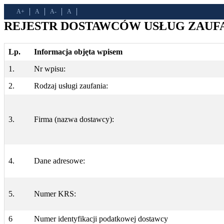
A+
A
A-
A
REJESTR DOSTAWCÓW USŁUG ZAUFAN
Lp.
Informacja objęta wpisem
1.
Nr wpisu:
2.
Rodzaj usługi zaufania:
3.
Firma (nazwa dostawcy):
4.
Dane adresowe:
5.
Numer KRS:
6
Numer identyfikacji podatkowej dostawcy