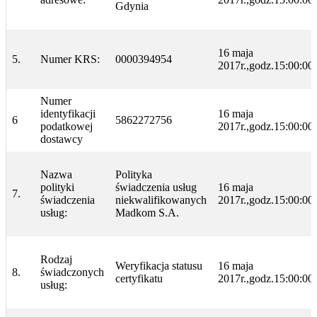
Gdynia
16 maja
5.
Numer KRS:
0000394954
2017r.,godz.15:00:00
Numer
identyfikacji
16 maja
6
5862272756
podatkowej
2017r.,godz.15:00:00
dostawcy
Nazwa
Polityka
polityki
świadczenia usług
16 maja
7.
świadczenia
niekwalifikowanych
2017r.,godz.15:00:00
usług:
Madkom S.A.
Rodzaj
Weryfikacja statusu
16 maja
8.
świadczonych
certyfikatu
2017r.,godz.15:00:00
usług: