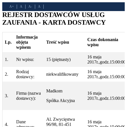
A+
A
A-
A
REJESTR DOSTAWCÓW USŁUG
ZAUFANIA - KARTA DOSTAWCY
Informacja
Czas dokonania
Lp.
objęta
Treść wpisu
wpisu
wpisem
16 maja
1.
Nr wpisu:
15 (piętnasty)
2017r.,godz.15:00:00
Rodzaj
16 maja
2.
niekwalifikowany
dostawcy:
2017r.,godz.15:00:00
Madkom
Firma (nazwa
16 maja
3.
dostawcy):
2017r.,godz.15:00:00
Spółka Akcyjna
Al. Zwycięstwa
Dane
16 maja
4.
96/98, 81-451
adresowe:
2017r.,godz.15:00:00