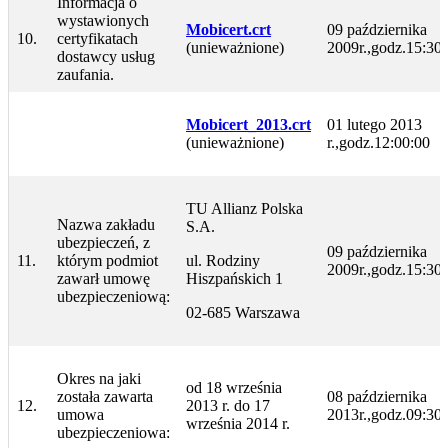
Informacja o
wystawionych
Mobicert.crt
09 października
10.
certyfikatach
(unieważnione)
2009r.,godz.15:30
dostawcy usług
zaufania.
Mobicert_2013.crt
01 lutego 2013
(unieważnione)
r.,godz.12:00:00
TU Allianz Polska
Nazwa zakładu
S.A.
ubezpieczeń, z
09 października
11.
którym podmiot
ul. Rodziny
2009r.,godz.15:30
zawarł umowę
Hiszpańskich 1
ubezpieczeniową:
02-685 Warszawa
Okres na jaki
od 18 września
została zawarta
08 października
12.
2013 r. do 17
umowa
2013r.,godz.09:30
września 2014 r.
ubezpieczeniowa: