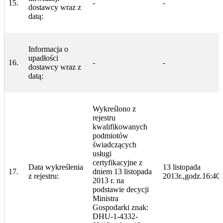
15.
-
-
dostawcy wraz z
datą:
Informacja o
upadłości
16.
-
-
dostawcy wraz z
datą:
Wykreślono z
rejestru
kwalifikowanych
podmiotów
świadczących
usługi
certyfikacyjne z
Data wykreślenia
13 listopada
17.
dniem 13 listopada
z rejestru:
2013r.,godz.16:40
2013 r. na
podstawie decycji
Ministra
Gospodarki znak:
DHU-1-4332-