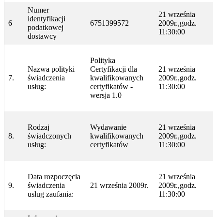
Numer
21 września
identyfikacji
6
6751399572
2009r.,godz.
podatkowej
11:30:00
dostawcy
Polityka
Nazwa polityki
Certyfikacji dla
21 września
7.
świadczenia
kwalifikowanych
2009r.,godz.
usług:
certyfikatów -
11:30:00
wersja 1.0
Rodzaj
Wydawanie
21 września
8.
świadczonych
kwalifikowanych
2009r.,godz.
usług:
certyfikatów
11:30:00
Data rozpoczęcia
21 września
9.
świadczenia
21 września 2009r.
2009r.,godz.
usług zaufania:
11:30:00