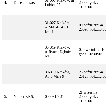
31-503 Kraków, ul.
4.
Dane adresowe:
2009r.,godz.
Lubicz 27
11:30:00
31-027 Kraków,
09 października
ul.Mikołajska 11
2009r.,godz.15:30
lok. 11
30-319 Kraków,
02 kwietnia 2010 r.
ul.Rynek Dębnicki
godz. 10:30:00
6/1
30-319 Kraków,
25 października
Al. 3 Maja 9
2012r.,godz.12:00
21 września
5.
Numer KRS:
0000315031
2009r.,godz.
11:30:00