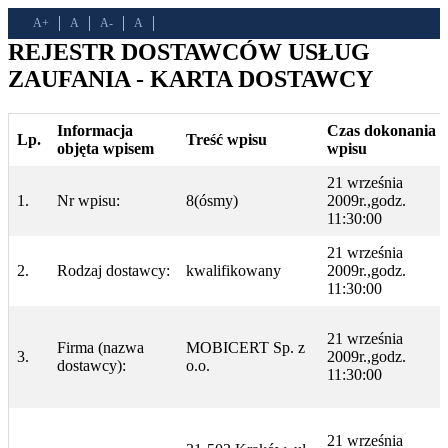
A+
A
A-
A
REJESTR DOSTAWCÓW USŁUG
ZAUFANIA - KARTA DOSTAWCY
Informacja
Czas dokonania
Lp.
Treść wpisu
objęta wpisem
wpisu
21 września
1.
Nr wpisu:
8(ósmy)
2009r.,godz.
11:30:00
21 września
2.
Rodzaj dostawcy:
kwalifikowany
2009r.,godz.
11:30:00
21 września
Firma (nazwa
MOBICERT Sp. z
3.
2009r.,godz.
dostawcy):
o.o.
11:30:00
21 września