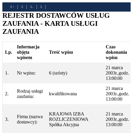
A+
A
A-
A
REJESTR DOSTAWCÓW USŁUG
ZAUFANIA - KARTA USŁUGI
ZAUFANIA
Informacja
Czas
Lp.
objęta
Treść wpisu
dokonania
wpisem
wpisu
21 marca
1.
Nr wpisu:
6 (szósty)
2003r.,godz.
13:00:00
21 marca
Rodzaj usługi
2.
kwalifikowana
2003r.,godz.
zaufania:
13:00:00
KRAJOWA IZBA
21 marca
Firma (nazwa
3.
ROZLICZENIOWA
2003r.,godz.
dostawcy):
Spółka Akcyjna
13:00:00