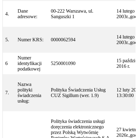
Dane
00-222 Warszawa, ul.
14 lutego
4.
adresowe:
Sanguszki 1
2003r.,god
14 lutego
5.
Numer KRS:
0000062594
2003r.,god
Numer
15 paździe
6
identyfikacji
5250001090
2016 r.
podatkowej
Nazwa
polityki
Polityka Świadczenia Usług
12 luty 202
7.
świadczenia
CUZ Sigillum (wer. 1.9)
13:30:00
usług:
Polityka świadczenia usługi
doręczenia elektronicznego
27 kwietni
przez Polską Wytwórnię
2026r.,god
Papierów Wartościowych S.A.