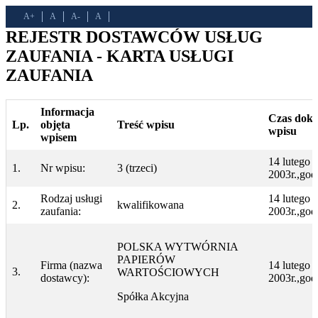
A+
A
A-
A
REJESTR DOSTAWCÓW USŁUG
ZAUFANIA - KARTA USŁUGI
ZAUFANIA
Informacja
Czas dok
Lp.
objęta
Treść wpisu
wpisu
wpisem
14 lutego
1.
Nr wpisu:
3 (trzeci)
2003r.,god
Rodzaj usługi
14 lutego
2.
kwalifikowana
zaufania:
2003r.,god
POLSKA WYTWÓRNIA
PAPIERÓW
Firma (nazwa
14 lutego
3.
WARTOŚCIOWYCH
dostawcy):
2003r.,god
Spółka Akcyjna