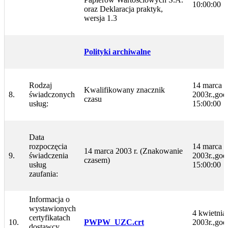
10:00:00
oraz Deklaracja praktyk,
wersja 1.3
Polityki archiwalne
Rodzaj
14 marca
Kwalifikowany znacznik
8.
świadczonych
2003r.,god
czasu
usług:
15:00:00
Data
rozpoczęcia
14 marca
14 marca 2003 r. (Znakowanie
9.
świadczenia
2003r.,god
czasem)
usług
15:00:00
zaufania:
Informacja o
wystawionych
4 kwietnia
certyfikatach
10.
PWPW_UZC.crt
2003r.,god
dostawcy