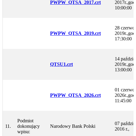
PWPW_QTSA_2017.crt
2017r.,god
10:00:00
28 czerwc
PWPW_QTSA_2019.crt
2019r.,god
17:30:00
14 paździe
QTSU1.crt
2019r.,god
13:00:00
01 czerwc
PWPW_QTSA_2026.crt
2026r.,god
11:45:00
Podmiot
07 paździe
11.
dokonujący
Narodowy Bank Polski
2016 r.,
wpisu: