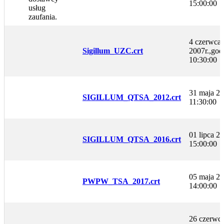
15:00:00
usług
zaufania.
4 czerwca
Sigillum_UZC.crt
2007r.,god
10:30:00
31 maja 20
SIGILLUM_QTSA_2012.crt
11:30:00
01 lipca 20
SIGILLUM_QTSA_2016.crt
15:00:00
05 maja 20
PWPW_TSA_2017.crt
14:00:00
26 czerwc