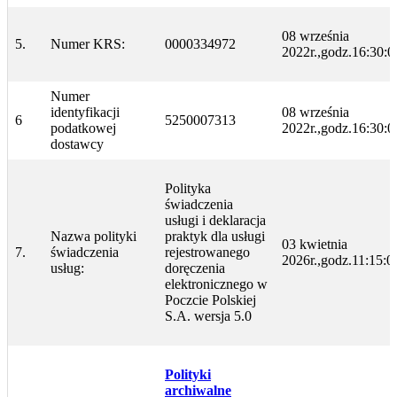
08 września
5.
Numer KRS:
0000334972
2022r.,godz.16:30:0
Numer
identyfikacji
08 września
6
5250007313
podatkowej
2022r.,godz.16:30:0
dostawcy
Polityka
świadczenia
usługi i deklaracja
Nazwa polityki
praktyk dla usługi
03 kwietnia
7.
świadczenia
rejestrowanego
2026r.,godz.11:15:0
usług:
doręczenia
elektronicznego w
Poczcie Polskiej
S.A. wersja 5.0
Polityki
archiwalne