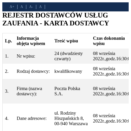
A+
A
A-
A
REJESTR DOSTAWCÓW USŁUG
ZAUFANIA - KARTA DOSTAWCY
Informacja
Czas dokonania
Lp.
Treść wpisu
objęta wpisem
wpisu
24 (dwudziesty
08 września
1.
Nr wpisu:
czwarty)
2022r.,godz.16:30:0
08 września
2.
Rodzaj dostawcy:
kwalifikowany
2022r.,godz.16:30:0
Firma (nazwa
Poczta Polska
08 września
3.
dostawcy):
S.A.
2022r.,godz.16:30:0
ul. Rodziny
08 września
4.
Dane adresowe:
Hiszpańskich 8,
2022r.,godz.16:30:0
00-940 Warszawa