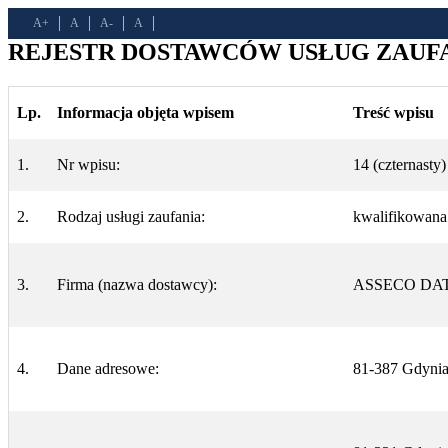
A+
A
A-
A
REJESTR DOSTAWCÓW USŁUG ZAUFAN
Lp.
Informacja objęta wpisem
Treść wpisu
1.
Nr wpisu:
14 (czternasty)
2.
Rodzaj usługi zaufania:
kwalifikowana
3.
Firma (nazwa dostawcy):
ASSECO DATA
4.
Dane adresowe:
81-387 Gdynia,