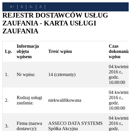
A+
A
A-
A
REJESTR DOSTAWCÓW USŁUG
ZAUFANIA - KARTA USŁUGI
ZAUFANIA
Informacja
Czas
Lp.
objęta
Treść wpisu
dokonania
wpisem
wpisu
04 kwietnia
2016 r.,
1.
Nr wpisu:
14 (czternasty)
godz.
16:00:00
04 kwietnia
Rodzaj usługi
2016 r.,
2.
niekwalifikowana
zaufania:
godz.
16:00:00
04 kwietnia
Firma (nazwa
ASSECO DATA SYSTEMS
2016 r.,
3.
dostawcy):
Spółka Akcyjna
godz.