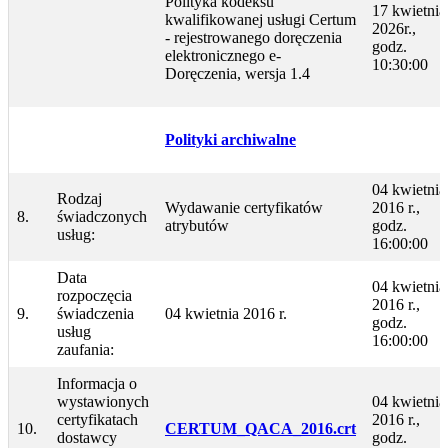
Polityka kodeksu
17 kwietnia
kwalifikowanej usługi Certum
2026r.,
- rejestrowanego doręczenia
godz.
elektronicznego e-
10:30:00
Doręczenia, wersja 1.4
Polityki archiwalne
04 kwietnia
Rodzaj
Wydawanie certyfikatów
2016 r.,
8.
świadczonych
atrybutów
godz.
usług:
16:00:00
Data
04 kwietnia
rozpoczęcia
2016 r.,
9.
świadczenia
04 kwietnia 2016 r.
godz.
usług
16:00:00
zaufania:
Informacja o
wystawionych
04 kwietnia
certyfikatach
2016 r.,
10.
CERTUM_QACA_2016.crt
dostawcy
godz.