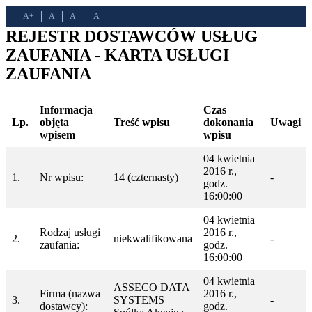
A+
A
A-
A
REJESTR DOSTAWCÓW USŁUG
ZAUFANIA - KARTA USŁUGI
ZAUFANIA
Informacja
Czas
Lp.
objęta
Treść wpisu
dokonania
Uwagi
wpisem
wpisu
04 kwietnia
2016 r.,
1.
Nr wpisu:
14 (czternasty)
-
godz.
16:00:00
04 kwietnia
Rodzaj usługi
2016 r.,
2.
niekwalifikowana
-
zaufania:
godz.
16:00:00
04 kwietnia
ASSECO DATA
Firma (nazwa
2016 r.,
3.
SYSTEMS
-
dostawcy):
godz.