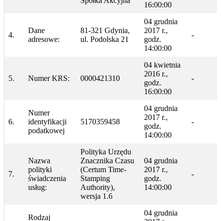
Spółka Akcyjna
16:00:00
04 grudnia
Dane
81-321 Gdynia,
2017 r.,
4.
-
adresowe:
ul. Podolska 21
godz.
14:00:00
04 kwietnia
2016 r.,
5.
Numer KRS:
0000421310
-
godz.
16:00:00
04 grudnia
Numer
2017 r.,
6.
identyfikacji
5170359458
-
godz.
podatkowej
14:00:00
Polityka Urzędu
Nazwa
Znacznika Czasu
04 grudnia
polityki
(Certum Time-
2017 r.,
7.
-
świadczenia
Stamping
godz.
usług:
Authority),
14:00:00
wersja 1.6
04 grudnia
Rodzaj