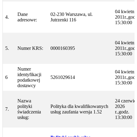
04 kwietni
Dane
02-230 Warszawa, ul.
4.
2011r.,godz
adresowe:
Jutrzenki 116
15:30:00
04 kwietni
5.
Numer KRS:
0000160395
2011r.,godz
15:30:00
Numer
04 kwietni
identyfikacji
6
5261029614
2011r.,godz
podatkowej
15:30:00
dostawcy
Nazwa
24 czerwie
polityki
Polityka dla kwalifikowanych
2026
7.
świadczenia
usług zaufania wersja 1.52
r.,godz.
usług:
13:30:00