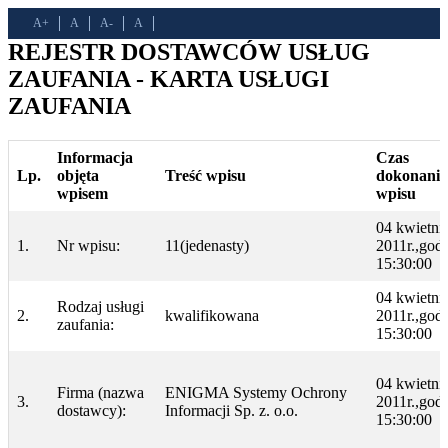
A+
A
A-
A
REJESTR DOSTAWCÓW USŁUG
ZAUFANIA - KARTA USŁUGI
ZAUFANIA
Informacja
Czas
Lp.
objęta
Treść wpisu
dokonania
wpisem
wpisu
04 kwietni
1.
Nr wpisu:
11(jedenasty)
2011r.,godz
15:30:00
04 kwietni
Rodzaj usługi
2.
kwalifikowana
2011r.,godz
zaufania:
15:30:00
04 kwietni
Firma (nazwa
ENIGMA Systemy Ochrony
3.
2011r.,godz
dostawcy):
Informacji Sp. z. o.o.
15:30:00