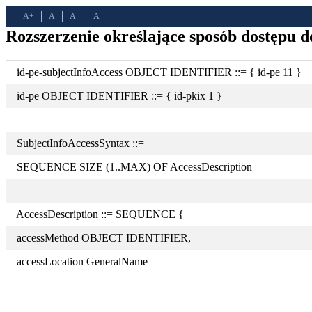
A+
A
A-
A
Rozszerzenie określające sposób dostępu do
| id-pe-subjectInfoAccess OBJECT IDENTIFIER ::= { id-pe 11 }
| id-pe OBJECT IDENTIFIER ::= { id-pkix 1 }
|
| SubjectInfoAccessSyntax ::=
| SEQUENCE SIZE (1..MAX) OF AccessDescription
|
| AccessDescription ::= SEQUENCE {
| accessMethod OBJECT IDENTIFIER,
| accessLocation GeneralName